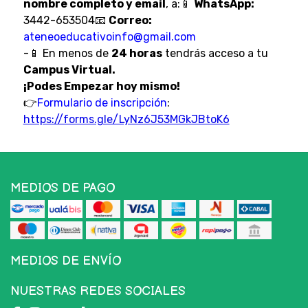
nombre completo y email
, a:📱
WhatsApp:
3442-653504📧
Correo:
ateneoeducativoinfo@gmail.com
-📱 En menos de
24 horas
tendrás acceso a tu
Campus Virtual.
¡Podes Empezar hoy mismo!
👉
Formulario de inscripción
:
https://forms.gle/LyNz6J53MGkJBtoK6
MEDIOS DE PAGO
MEDIOS DE ENVÍO
NUESTRAS REDES SOCIALES