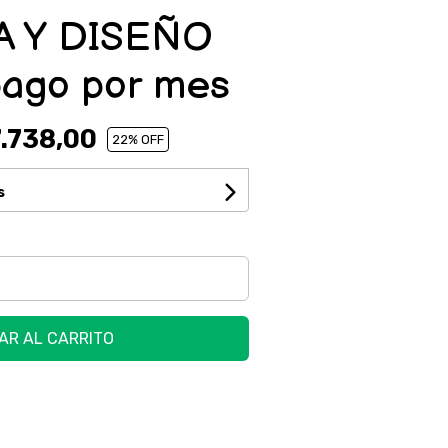
 Y DISEÑO
ago por mes
.738,00
22
% OFF
s
AR AL CARRITO