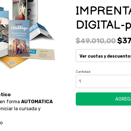
IMPRENTA
DIGITAL-p
$37
$49.010,00
Ver cuotas y descuento
Cantidad
tico
AGREG
 en forma
AUTOMATICA
niciar la cursada y
io