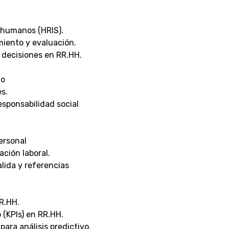
 humanos (HRIS).
miento y evaluación.
e decisiones en RR.HH.
go
s.
esponsabilidad social
ersonal
ción laboral.
lida y referencias
RR.HH.
 (KPIs) en RR.HH.
para análisis predictivo.