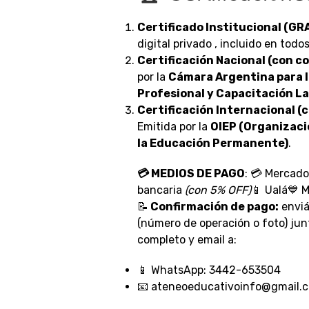
Certificado Institucional (GR
digital privado , incluido en todos
Certificación Nacional (con co
por la
Cámara Argentina para 
Profesional y Capacitación L
Certificación Internacional (c
Emitida por la
OIEP (Organizaci
la Educación Permanente)
.
💳 MEDIOS DE PAGO
: 💳 Mercad
bancaria
(con 5% OFF)
📱 Ualá💙 
📝
Confirmación de pago:
enviá
(número de operación o foto) ju
completo y email a:
📱 WhatsApp: 3442-653504
📧 ateneoeducativoinfo@gmail.