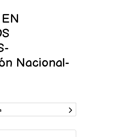
 EN
OS
-
ión Nacional-
s