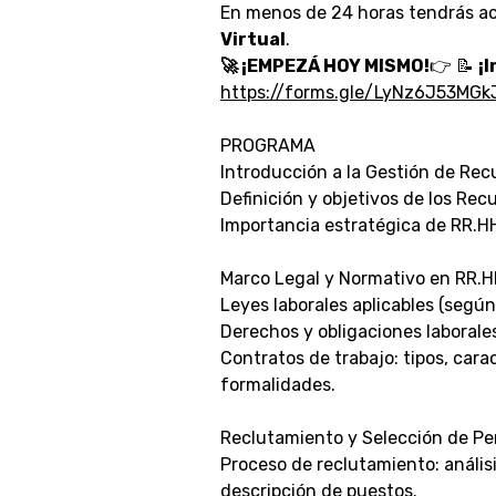
En menos de 24 horas tendrás a
Virtual
.
🚀 ¡EMPEZÁ HOY MISMO!
👉
📝
¡
https://forms.gle/LyNz6J53MGk
PROGRAMA
Introducción a la Gestión de Re
Definición y objetivos de los Re
Importancia estratégica de RR.HH
Marco Legal y Normativo en RR.H
Leyes laborales aplicables (según 
Derechos y obligaciones laborale
Contratos de trabajo: tipos, carac
formalidades.
Reclutamiento y Selección de Pe
Proceso de reclutamiento: anális
descripción de puestos.