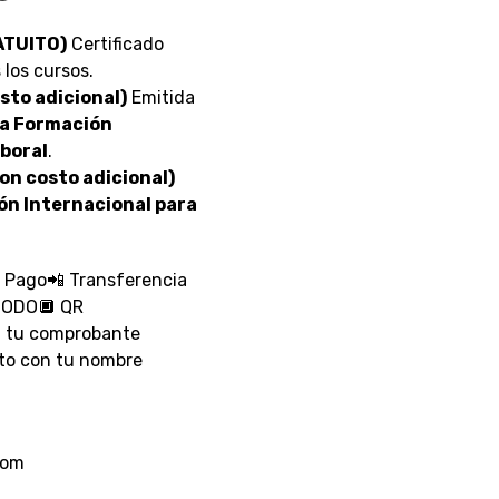
ATUITO)
Certificado
 los cursos.
sto adicional)
Emitida
la Formación
aboral
.
on costo adicional)
ón Internacional para
o Pago📲 Transferencia
MODO🔲 QR
 tu comprobante
nto con tu nombre
com