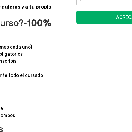
quieras y a tu propio
AGREG
urso?-
100%
 mes cada uno)
bligatorios
nscribís
nte todo el cursado
le
tiempos
s