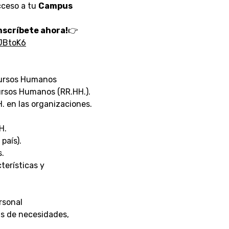
cceso a tu
Campus
Inscríbete ahora!
👉
JBtoK6
cursos Humanos
cursos Humanos (RR.HH.).
. en las organizaciones.
H.
país).
s.
terísticas y
rsonal
is de necesidades,