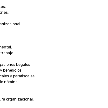
tes.
ones.
anizacional
mental.
trabajo.
gaciones Legales
y beneficios.
ales y parafiscales.
de nómina.
ura organizacional.