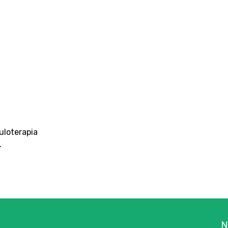
uloterapia
.
N