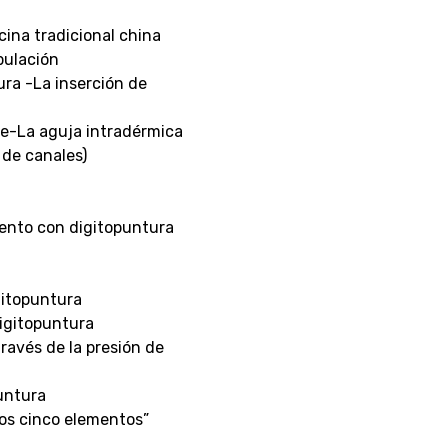
cina tradicional china
pulación
ra -La inserción de
rme-La aguja intradérmica
 de canales)
miento con digitopuntura
gitopuntura
digitopuntura
ravés de la presión de
untura
los cinco elementos”