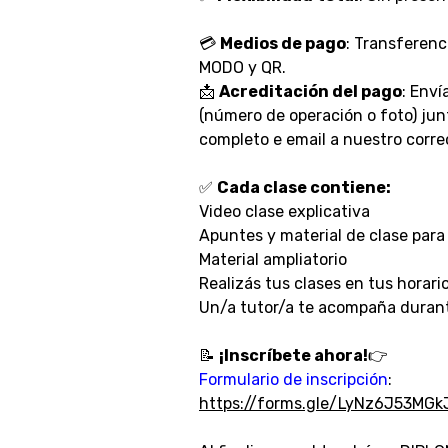
💳
Medios de pago
: Transferenc
MODO y QR.
📩
Acreditación del pago
: Env
(número de operación o foto) ju
completo e email a nuestro corre
✅
Cada clase contiene:
Video clase explicativa
Apuntes y material de clase para
Material ampliatorio
Realizás tus clases en tus horario
Un/a tutor/a te acompaña durant
📝
¡Inscríbete ahora!
👉
Formulario de inscripción
:
https://forms.gle/LyNz6J53MGk