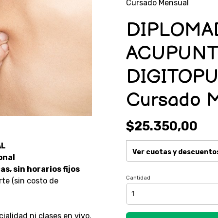
Cursado Mensual
DIPLOMA
ACUPUNT
DIGITOPU
Cursado 
$25.350,00
AL
Ver cuotas y descuento
onal
s, sin horarios fijos
Cantidad
irte (sin costo de
cialidad ni clases en vivo.