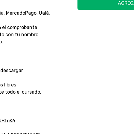
AGREG
ia, MercadoPago, Ualá,
ía el comprobante
nto con tu nombre
o.
 descargar
s libres
e todo el cursado.
JBtoK6