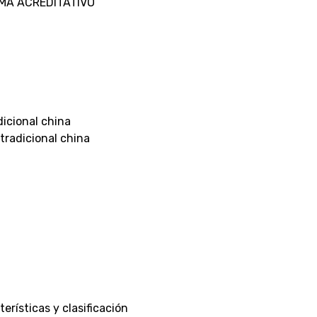
LOMA ACREDITATIVO
icional china
 tradicional china
rísticas y clasificación