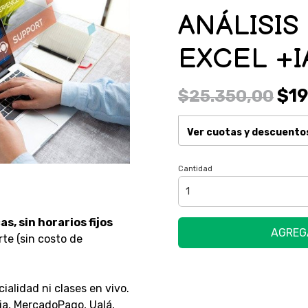
ANÁLISIS
EXCEL +I
$19
$25.350,00
Ver cuotas y descuento
Cantidad
s, sin horarios fijos
AGREG
irte (sin costo de
cialidad ni clases en vivo.
ia, MercadoPago, Ualá,