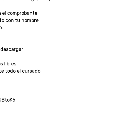
ía el comprobante
nto con tu nombre
o.
 descargar
s libres
e todo el cursado.
JBtoK6