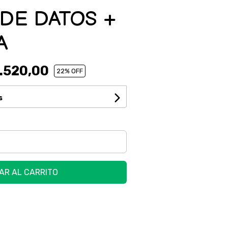
 DE DATOS +
A
.520,00
22
% OFF
s
AR AL CARRITO