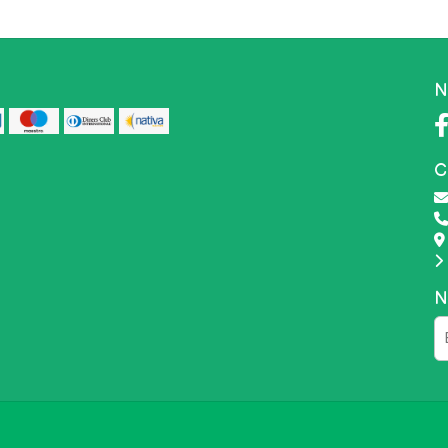
N
C
N