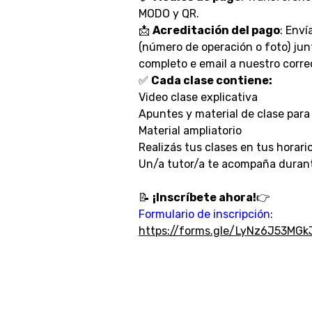
MODO y QR.
📩
Acreditación del pago
: Env
(número de operación o foto) ju
completo e email a nuestro corre
✅
Cada clase contiene:
Video clase explicativa
Apuntes y material de clase para
Material ampliatorio
Realizás tus clases en tus horario
Un/a tutor/a te acompaña durant
📝
¡Inscríbete ahora!
👉
Formulario de inscripción
:
https://forms.gle/LyNz6J53MGk