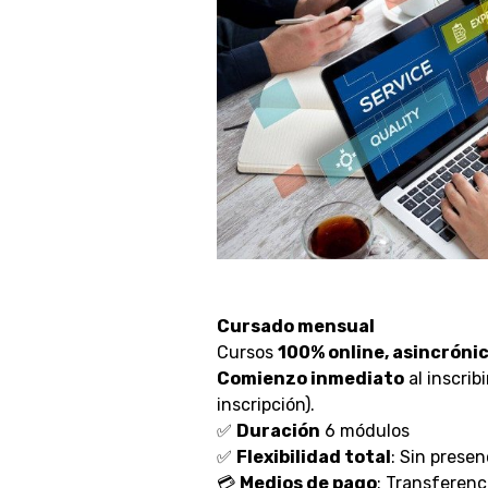
Cursado mensual
Cursos
100% online, asincrónica
Comienzo inmediato
al inscrib
inscripción).
✅
Duración
6 módulos
✅
Flexibilidad total
: Sin presen
💳
Medios de pago
: Transferenc