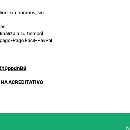
ne, sin horarios, sin
as.
inaliza a su tiempo)
ago-Pago Fácil-PayPal
SZtQppdnB8
OMA ACREDITATIVO
N