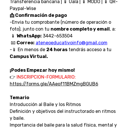
Transferencia bancaria | 📱 Ualá | 📱 MODO | 📱 QR-
Paypal-Wise
📩 Confirmación de pago
-Envia tu comprobante (número de operación o
foto), junto con tu
nombre completo y email
, a:
📱
WhatsApp:
3442-653504
📧
Correo:
ateneoeducativoinfo@gmail.com
-📱 En menos de
24 horas
tendrás acceso a tu
Campus Virtual.
¡Podes Empezar hoy mismo!
👉
INSCRIPCION-FORMULARIO:
https://forms.gle/AAeof11BMZmgBGUB6
Temario
Introducción al Baile y los Ritmos
Definición y objetivos del instructorado en ritmos
y baile.
Importancia del baile para la salud física, mental y