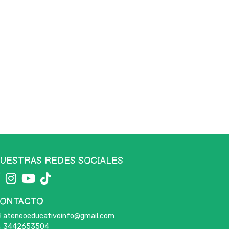
UESTRAS REDES SOCIALES
ONTACTO
ateneoeducativoinfo@gmail.com
3442653504