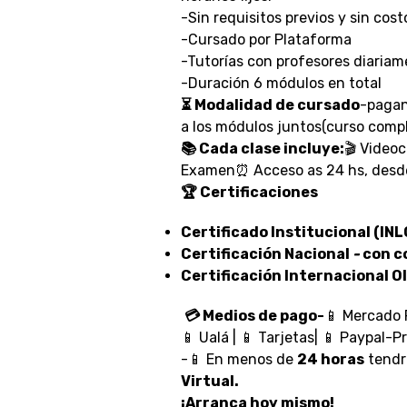
-Sin requisitos previos y sin cost
-Cursado por Plataforma
-Tutorías con profesores diaria
-Duración 6 módulos en total
⏳ Modalidad de cursado
-pagan
a los módulos juntos(curso comp
📚 Cada clase incluye:
🎬 Video
Examen⏰ Acceso as 24 hs, desde 
🏆 Certificaciones
Certificado Institucional (I
Certificación Nacional
-
con c
Certificación Internacional O
💳 Medios de pago-
📱 Mercado P
📱 Ualá | 📱 Tarjetas| 📱 Paypal-P
-📱 En menos de
24 horas
tendr
Virtual.
¡Arranca hoy mismo!