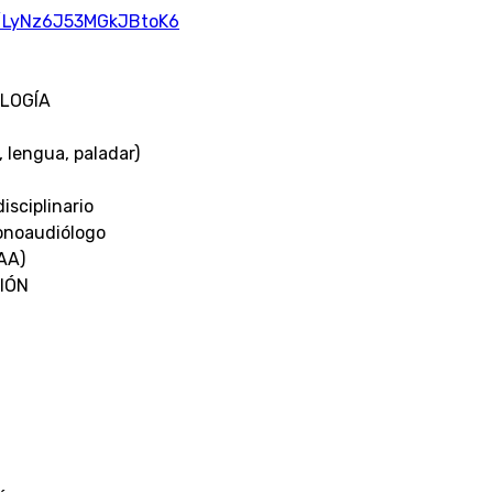
le/LyNz6J53MGkJBtoK6
LOGÍA
 lengua, paladar)
disciplinario
fonoaudiólogo
PAA)
IÓN