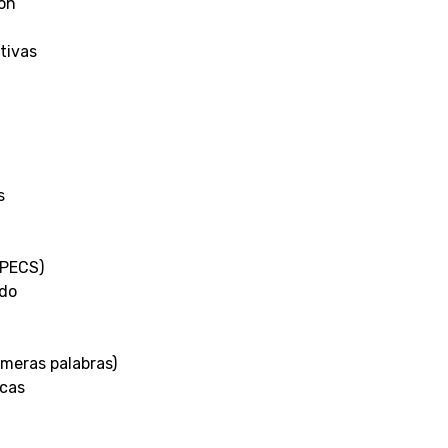
ión
tivas
s
(PECS)
ado
imeras palabras)
icas