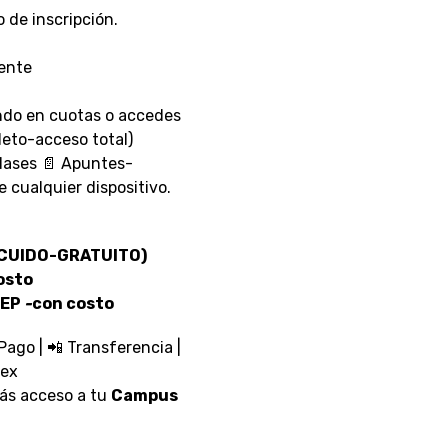
o de inscripción.
mente
do en cuotas o accedes
leto-acceso total)
clases 📄 Apuntes-
cualquier dispositivo.
NLCUIDO-GRATUITO)
osto
IEP
-
con costo
ago | 📲 Transferencia |
rex
ás acceso a tu
Campus