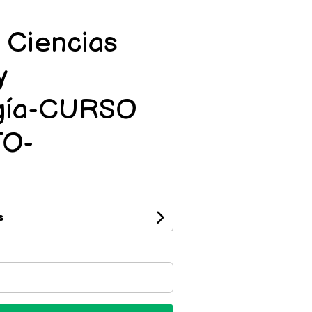
n Ciencias
y
ogía-CURSO
O-
s