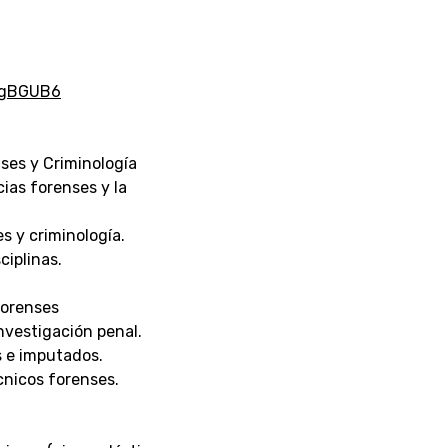
mgBGUB6
nses y Criminología
cias forenses y la
s y criminología.
ciplinas.
Forenses
investigación penal.
s e imputados.
cnicos forenses.