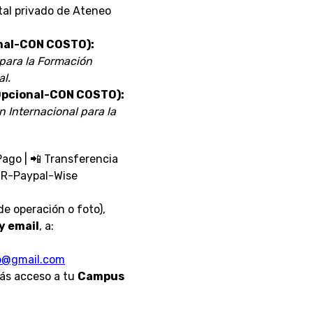
tal privado de Ateneo
onal-CON COSTO):
para la Formación
l.
(Opcional-CON COSTO):
n Internacional para la
ago | 📲 Transferencia
 QR-Paypal-Wise
e operación o foto),
y email
, a:
o@gmail.com
ás acceso a tu
Campus