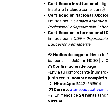
Certificado Institucional:
digi
Instituto (incluido con el curso).
Certificación Nacional (Opci
Emitida por la
Cámara Argentina 
Profesional y Capacitación Labora
Certificación Internacional 
Emitida por la
OIEP – Organizació
Educación Permanente.
💳 Medios de pago-
📱 Mercado P
bancaria | 📱 Ualá | 📱 MODO | 📱
📩 Confirmación de pago
-Envia tu comprobante (número d
junto con tu
nombre completo 
📱
WhatsApp:
3442-653504
📧
Correo:
ateneoeducativoinf
-📱 En menos de
24 horas
tendr
Virtual.